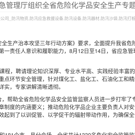
急管理厅组织全省危险化学品安全生产专
司_防汛物资,防汛应急救援设备,防汛设备,防汛器材,防汛沙袋,防汛打桩
安全生产治本攻坚三年行动方案》要求，全面提升我省危
第一责任人意识和履职能力，8月12日至14日，省应急
门课程，聘请理论知识深厚、专业水平高、实践经验丰富
重点环节安全管理，针对煤化工、盐化工、石油化工和精
详实，专家讲解清晰透彻。
合，帮助全省危险化学品安全监管监察人员进一步打牢了
章制度的内涵要义；推动危险化学品企业主要负责人对安
效起到了以训促管、以学促干的辐射带动作用，为确保全
181个市、县分会场，全省共计1330名危化安全监管监