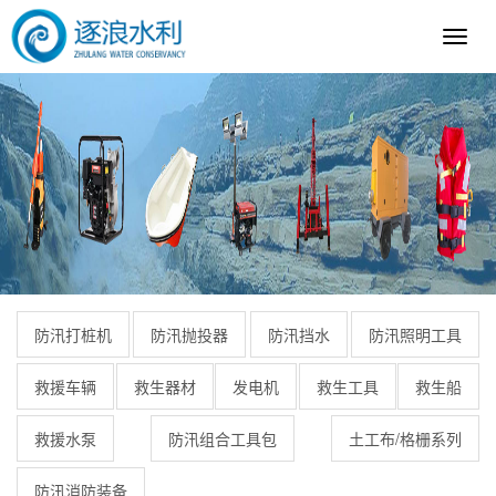
逐
浪
科
技
防汛打桩机
防汛抛投器
防汛挡水
防汛照明工具
救援车辆
救生器材
发电机
救生工具
救生船
救援水泵
防汛组合工具包
土工布/格栅系列
防汛消防装备