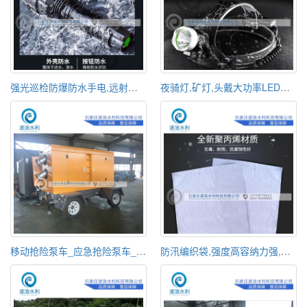
强光巡检防爆防水手电,远射直充消防LED手电,防爆手电
夜骑灯,矿灯,头戴大功率LED头灯,强光手电头灯,充电电池头灯
移动抢险泵车_应急抢险泵车_防汛泵车
防汛编织袋,强度高容纳力强,柔韧不破裂,致密不挑丝