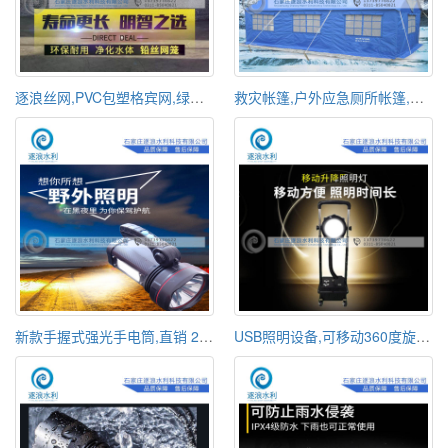
逐浪丝网,PVC包塑格宾网,绿滨垫,固滨笼厂家,绿色铅丝石笼网
救灾帐篷,户外应急厕所帐篷,牛津布遮阳帐篷
新款手握式强光手电筒,直销 2档充电手提灯,手提式户外照明探照灯
USB照明设备,可移动360度旋转充电式,应急救援上下可调节照明灯