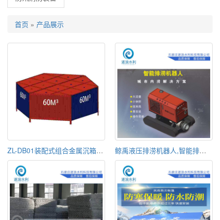
首页
»
产品展示
ZL-DB01装配式组合金属沉箱60m³快速沉箱防汛挡水六角沉箱
鲸禹液压排涝机器人,智能排涝机器人