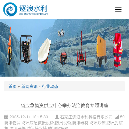
逐
浪
科
技
首页
»
新闻资讯
»
行业动态
省应急物资供应中心举办法治教育专题讲座
2025-12-11 16:15:30
石家庄逐浪水利科技有限公司_
59
防汛物资,防汛应急救援设备,防汛设备,防汛器材,防汛沙袋,防汛打桩
机,防汛子堤,防汛堵水墙,防汛抛投器