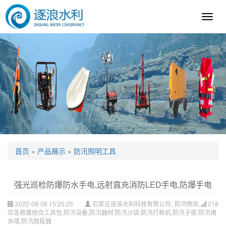
逐
浪
科
技
首页
»
产品展示
»
防汛照明工具
强光巡检防爆防水手电,远射直充消防LED手电,防爆手电
2022-08-08 15:25:25
石家庄逐浪水利科技有限公司_防汛物资,
218
应急救援组合工具包,防汛设备,防汛器材,防汛沙袋,防汛打桩机,防汛子堤,防汛堵
水墙,防汛抛投器