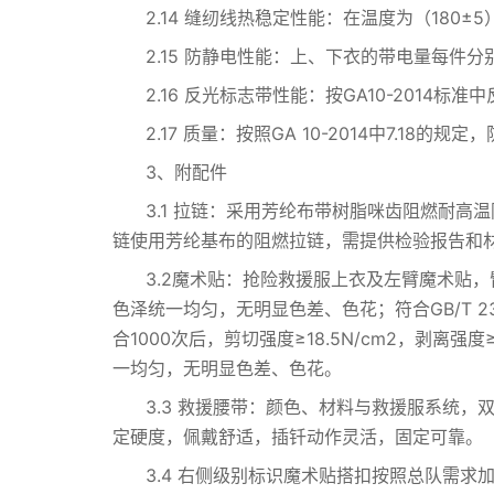
2.14 缝纫线热稳定性能：在温度为（180
2.15 防静电性能：上、下衣的带电量每件分别0.
2.16 反光标志带性能：按GA10-201
2.17 质量：按照GA 10-2014中7.18的规
3、附配件
3.1 拉链：采用芳纶布带树脂咪齿阻燃耐
链使用芳纶基布的阻燃拉链，需提供检验报告和
3.2魔术贴：抢险救援服上衣及左臂魔术贴
色泽统一均匀，无明显色差、色花；符合GB/T 23
合1000次后，剪切强度≥18.5N/cm2，剥
一均匀，无明显色差、色花。
3.3 救援腰带：颜色、材料与救援服系统
定硬度，佩戴舒适，插钎动作灵活，固定可靠。
3.4 右侧级别标识魔术贴搭扣按照总队需求