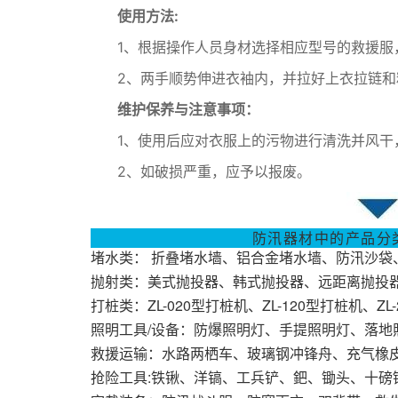
使用方法:
1、根据操作人员身材选择相应型号的救援
2、两手顺势伸进衣袖内，并拉好上衣拉链和
维护保养与注意事项：
1、使用后应对衣服上的污物进行清洗并风干
2、如破损严重，应予以报废。
防汛器材中的产品分
堵水类： 折叠堵水墙、铝合金堵水墙、防汛沙袋
抛射类：美式抛投器、韩式抛投器、远距离抛投器
打桩类：ZL-020型打桩机、ZL-120型打桩机、Z
照明工具/设备：防爆照明灯、手提照明灯、落
救援运输：水路两栖车、玻璃钢冲锋舟、充气橡
抢险工具:铁锹、洋镐、工兵铲、鈀、锄头、十磅