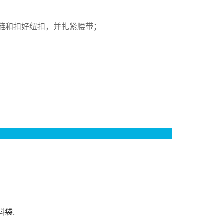
链和扣好纽扣，并扎紧腰带；
袋.