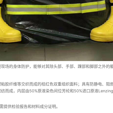
援现场的身体防护，能够对其除头部、手部、踝部和脚部之外的
阻燃粘胶纤维等交织而成的桔红色双重组织面料；具有防静电、阻
纺而成，内层由50%原液染色间位芳纶和50%进口原液Lenzi
，需提供检验报告和材料成分证明。