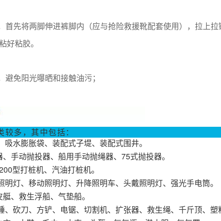
服，首先将两脚伸进裤脚内（应与抢险救援靴配套使用），拉上拉
粘好粘胶。
，避免阳光曝晒和接触油污；
类较多，其中包括：
、吸水膨胀袋、装配式子堤、装配式围井。
、手动抛投器、船用手动抛绳器、75式抛投器。
L-200型打桩机、汽油打桩机。
地照明灯、移动照明灯、升降照明车、头戴照明灯、强光手电筒。
皮艇、救生浮船、气垫船。
锤、砍刀、方铲、电锯、切割机、扩张器、救生绳、千斤顶、塑料