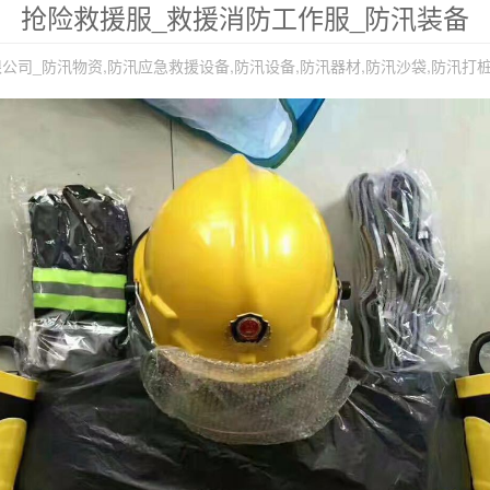
抢险救援服_救援消防工作服_防汛装备
司_防汛物资,防汛应急救援设备,防汛设备,防汛器材,防汛沙袋,防汛打桩