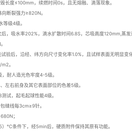
损毁长度≤100mm，续燃时间0s，且无熔融、滴落现象。
纬向断裂强力≥820N。
水等级4级。
吸水率202%，滴水扩散时间6.8S，芯吸高度120mm,蒸发速率0.8
N。
性能试验后，沿经、纬方向尺寸变化率1.0%，且试样表面无明显变
/m2。
5级，耐人造光色牢度4-5级。
身、左右前身及其它表面部位的色差5级。
2008测试，起毛起球性能4级。
，包缝线每3cm≥9针。
680N；
0±5）℃条件下，经5min后，硬质附件保持其原有功能。