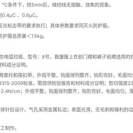
±5）℃条件下，经5min后，缝纫线无熔融、烧焦的现象。
4μC 、0.6μC。
4标准中反光标志带的要求执行；具体参数要求同灭火防护服。
定，防护服总质量＜1.5kg。
高温防电弧拉链、型号：8号，救援服上衣前门襟和裤子前襟选用
材料成分证明。
，臂章托和搭扣带，外观平整，钩面排列整齐，钩形完好，毛面
315-2009标准，需提供检验报告和材料成分证明；剪切强度22.
离强度≥2.4N/cm；外观平整，钩面排列整齐，钩形完好，毛面均
，双排针扣设计，气孔采用金属轧边；表面光滑，无毛刺和锋利的
加工制作。