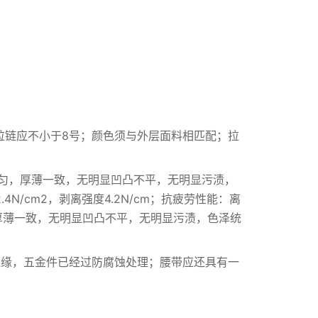
的拉链应不小于8号；颜色须与外层面料相匹配；拉
均匀，厚薄一致，无明显凹凸不平，无明显污渍，
4N/cm2，剥离强度4.2N/cm；抗疲劳性能：离
匀，厚薄一致，无明显凹凸不平，无明显污渍，色泽统
边缘，五金件已经过防腐蚀处理；腰带应还具有一