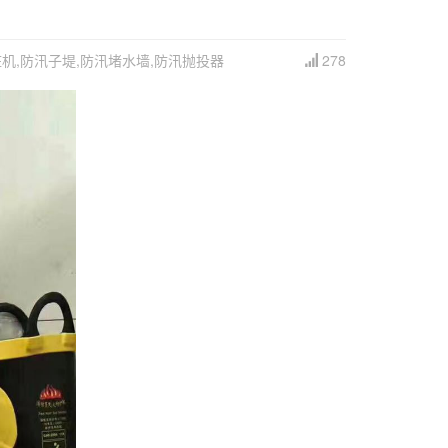
机,防汛子堤,防汛堵水墙,防汛抛投器
278