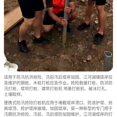
适用于防汛抗洪抢险、汛前汛后堤岸加固、江河湖塘提岸应
急维护的钢桩、木桩打桩应急作业。抢险救援打桩、防洪防
汛打桩、堤坝打桩、建筑打桩机 地基打桩机、破冰打孔、
土壤取样。
便携式防汛抢险打桩机应用于堵截堤岸溃口、防浪护堤、抢
高堤顶、抢护堤岸崩塌、加固堤岸。是一种新型的专门用于
汛期抗洪抢险、汛前、汛后堤防加固维护，江河湖堤岸的打