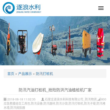
逐
浪
科
技
首页
»
产品展示
»
防汛打桩机
防汛汽油打桩机_抢险防洪汽油植桩机厂家
2018-08-18 11:02:35
石家庄逐浪水利科技有限公司_防汛物资,
800
应急救援组合工具包,防汛设备,防汛器材,防汛沙袋,防汛打桩机,防汛子堤,防汛堵
水墙,防汛抛投器