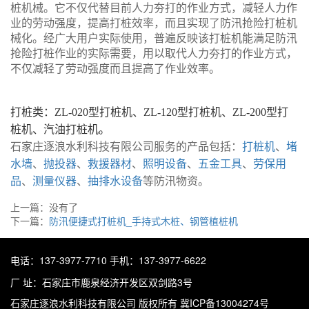
桩机械。它不仅代替目前人力夯打的作业方式，减轻人力作
业的劳动强度，提高打桩效率，而且实现了防汛抢险打桩机
械化。经广大用户实际使用，普遍反映该打桩机能满足防汛
抢险打桩作业的实际需要，用以取代人力夯打的作业方式，
不仅减轻了劳动强度而且提高了作业效率。
打桩类：
ZL-020型打桩机、ZL-120型打桩机、ZL-200型打
桩机、汽油打桩机。
石家庄逐浪水利科技有限公司服务的产品包括：
打桩机
、
堵
水墙
、
抛投器
、
救援器材
、
照明设备
、
五金工具
、
劳保用
品
、
测量仪器
、
抽排水设备
等防汛物资。
上一篇：没有了
下一篇：
防汛便捷式打桩机_手持式木桩、钢管植桩机
电话：137-3977-7710
手机：137-3977-6622
厂 址：石家庄市鹿泉经济开发区双剑路3号
石家庄逐浪水利科技有限公司
版权所有 冀ICP备13004274号