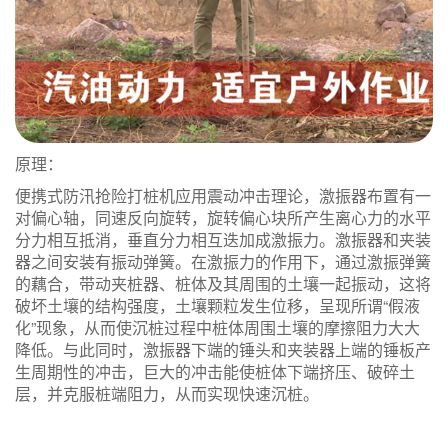
原理：
便携式防汛抢险打桩机应用震动冲击理论，激振器布置有一
对偏心轴，同速反向旋转，旋转偏心块所产生离心力的水平
分力相互抵消，垂直分力相互迭加成激振力。激振器和夹装
器之间安装有振动弹簧。在激振力的作用下，通过激振弹簧
的藕合，带动夹桩器、桩体及其周围的土壤一起振动，这将
破坏土壤的结构强度，土壤颗粒发生位移，呈现所谓“假液
化”现象，从而使沉桩过程中桩体周围土壤的摩擦阻力大大
降低。与此同时，激振器下端的锤头和夹装器上端的锤板产
生周期性的冲击，巨大的冲击能使桩体下端挤压、破碎土
层，并克服桩端阻力，从而实现快速沉桩。