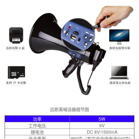
远距离喊话器细节图
功率
5W
工作电压
9V
锂电池
DC 8V/1500mA
产品重量
960克（其中含充电电池240克）