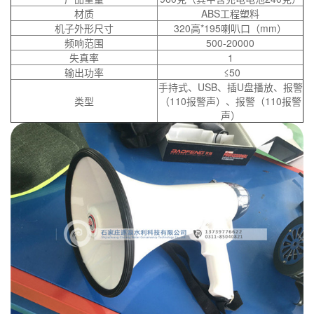
材质
ABS工程塑料
机子外形尺寸
320高*195喇叭口（mm）
频响范围
500-20000
失真率
1
输出功率
≤50
手持式、USB、插U盘播放、报警
类型
（110报警声）、报警（110报警
声）