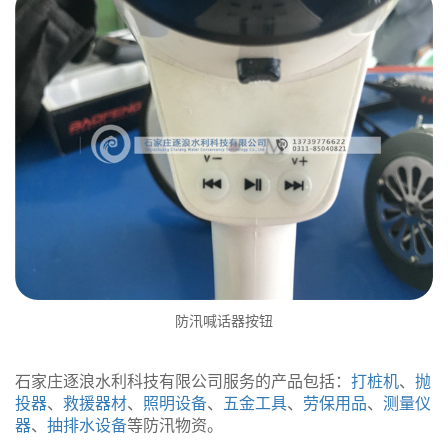
防汛喊话器按钮
石家庄逐浪水利科技有限公司服务的产品包括：
打桩机
、
抛
投器
、
救援器材
、
照明设备
、
五金工具
、
劳保用品
、
测量仪
器
、
抽排水设备
等防汛物资。