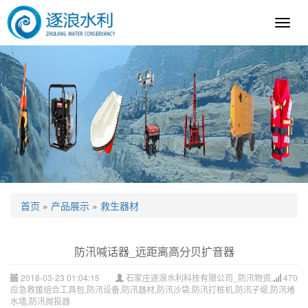
逐
浪
科
技
首页
»
产品展示
»
救生器材
防汛喊话器_远距离高分贝扩音器
2018-03-23 01:04:15
石家庄逐浪水利科技有限公司_防汛物资,
470
应急救援组合工具包,防汛设备,防汛器材,防汛沙袋,防汛打桩机,防汛子堤,防汛堵
水墙,防汛抛投器