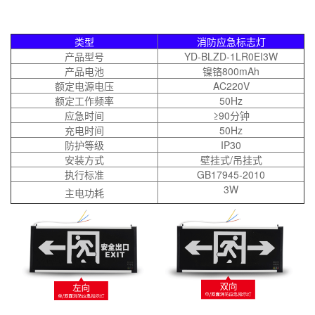
类型
消防应急标志灯
产品型号
YD-BLZD-1LR0EI3W
产品电池
镍铬800mAh
额定电源电压
AC220V
额定工作频率
50Hz
应急时间
≥90分钟
充电时间
50Hz
防护等级
IP30
安装方式
壁挂式/吊挂式
执行标准
GB17945-2010
3W
主电功耗