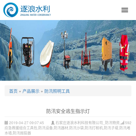
逐
浪
科
技
首页
»
产品展示
»
防汛照明工具
防汛安全逃生指示灯
2019-04-27 09:07:45
石家庄逐浪水利科技有限公司_防汛物资,
592
应急救援组合工具包,防汛设备,防汛器材,防汛沙袋,防汛打桩机,防汛子堤,防汛堵
水墙,防汛抛投器