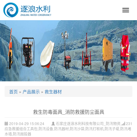
逐
浪
科
技
首页
»
产品展示
»
救生器材
救生防毒面具_消防救援防尘面具
2019-04-29 15:06:24
石家庄逐浪水利科技有限公司_防汛物资,
231
应急救援组合工具包,防汛设备,防汛器材,防汛沙袋,防汛打桩机,防汛子堤,防汛堵
水墙,防汛抛投器