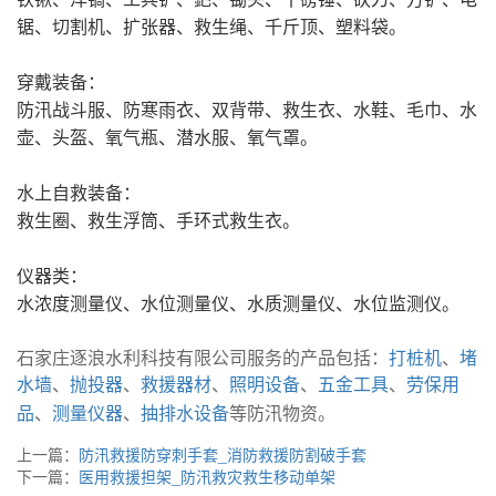
锯、切割机、扩张器、救生绳、千斤顶、塑料袋。
穿戴装备：
防汛战斗服、防寒雨衣、双背带、救生衣、水鞋、毛巾、水
壶、头盔、氧气瓶、潜水服、氧气罩。
水上自救装备：
救生圈、救生浮筒、手环式救生衣。
仪器类：
水浓度测量仪、水位测量仪、水质测量仪、水位监测仪。
石家庄逐浪水利科技有限公司服务的产品包括：
打桩机
、
堵
水墙
、
抛投器
、
救援器材
、
照明设备
、
五金工具
、
劳保用
品
、
测量仪器
、
抽排水设备
等防汛物资。
上一篇：
防汛救援防穿刺手套_消防救援防割破手套
下一篇：
医用救援担架_防汛救灾救生移动单架