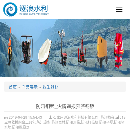
逐
浪
科
技
首页
»
产品展示
»
救生器材
防汛铜锣_灾情通报预警铜锣
2019-04-29 15:54:43
石家庄逐浪水利科技有限公司_防汛物资,
519
应急救援组合工具包,防汛设备,防汛器材,防汛沙袋,防汛打桩机,防汛子堤,防汛堵
水墙,防汛抛投器