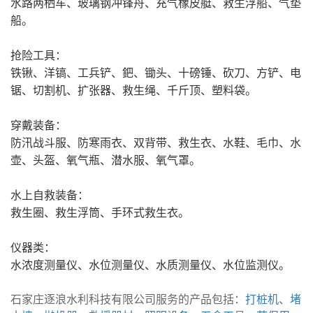
水路两栖车、玻璃钢冲锋舟、充气橡皮艇、救生浮船、气垫
船。
抢险工具：
铁锹、洋镐、工兵铲、鈀、锄头、十磅锤、砍刀、方铲、电
锯、切割机、扩张器、救生绳、千斤顶、塑料袋。
穿戴装备：
防汛战斗服、防寒雨衣、双背带、救生衣、水鞋、毛巾、水
壶、头盔、氧气瓶、潜水服、氧气罩。
水上自救装备：
救生圈、救生浮筒、手环式救生衣。
仪器类：
水浓度测量仪、水位测量仪、水质测量仪、水位监测仪。
石家庄逐浪水利科技有限公司服务的产品包括：
打桩机
、
堵