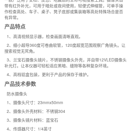
带有红外补光，可用于暗处或夜间使用，轻便式伸缩管，可单手操
作检查高处、车子、桌子、凳子底部或集装箱等高处特殊场合是否
有异常。
产品特点
1、高清视频显示器，检查画面清晰直观。
2、细小超导360度可卷曲软管，120度超宽范围观察广角镜头。让
搜索视觉无死角。
3、兰宝石摄像头镜片，不锈钢摄像头外壳，并自带12VLED摄像头
补光灯。让本仪器可轻松适应黑暗、缝隙等各种复杂环境。
4、高档铝盒包装，更利于产品的保存于维护。
产品技术参数
防水摄像头
1、摄像头尺寸：23mmx50mm
2、摄像头外壳材料：不锈钢304
3、摄像头镜片材料：蓝宝石
4、传感器尺寸：1/4英寸