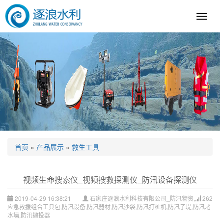
逐
浪
科
技
首页
»
产品展示
»
救生工具
视频生命搜索仪_视频搜救探测仪_防汛设备探测仪
2019-04-29 16:38:21
石家庄逐浪水利科技有限公司_防汛物资,
262
应急救援组合工具包,防汛设备,防汛器材,防汛沙袋,防汛打桩机,防汛子堤,防汛堵
水墙,防汛抛投器