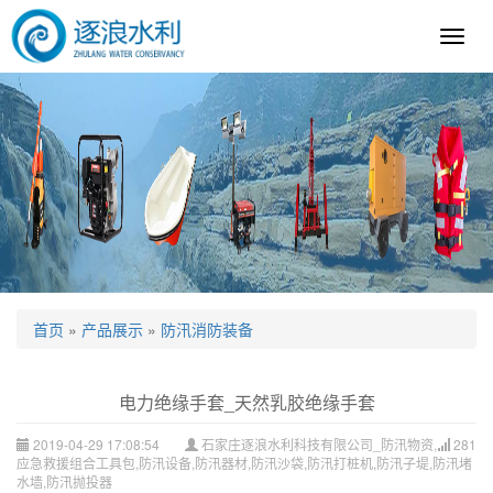
逐
浪
科
技
首页
»
产品展示
»
防汛消防装备
电力绝缘手套_天然乳胶绝缘手套
2019-04-29 17:08:54
石家庄逐浪水利科技有限公司_防汛物资,
281
应急救援组合工具包,防汛设备,防汛器材,防汛沙袋,防汛打桩机,防汛子堤,防汛堵
水墙,防汛抛投器